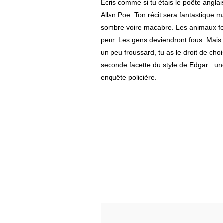
Ecris comme si tu étais le poête angla
Allan Poe. Ton récit sera fantastique m
sombre voire macabre. Les animaux fe
peur. Les gens deviendront fous. Mais 
un peu froussard, tu as le droit de chois
seconde facette du style de Edgar : un
enquête policière.