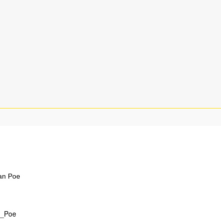
lan Poe
an_Poe